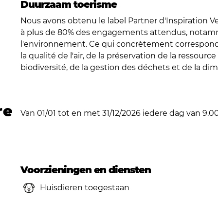
Duurzaam toerisme
generatie op generatie wordt doorgegeven, terwijl 
Nous avons obtenu le label Partner d'Inspiration 
natuurlijke omgeving!
à plus de 80% des engagements attendus, notam
l'environnement. Ce qui concrètement correspond 
la qualité de l'air, de la préservation de la ressourc
biodiversité, de la gestion des déchets et de la d
re
Van 01/01 tot en met 31/12/2026 iedere dag van 9.00 
Voorzieningen en diensten
Huisdieren toegestaan