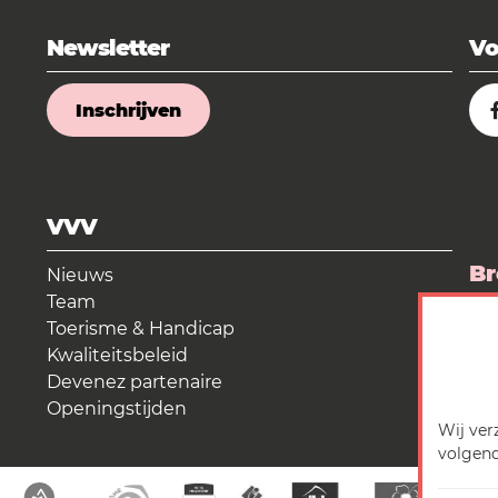
Newsletter
Vo
Inschrijven
VVV
Br
Nieuws
Team
La
Toerisme & Handicap
Kwaliteitsbeleid
Me
Devenez partenaire
Openingstijden
Wij ver
volgend