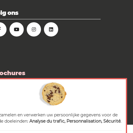
lg ons
ochures
 boutique
diarubriek
zamelen en verwerken uw persoonlijke gegevens voor de
e doeleinden:
Analyse du trafic, Personnalisation, Sécurité
.