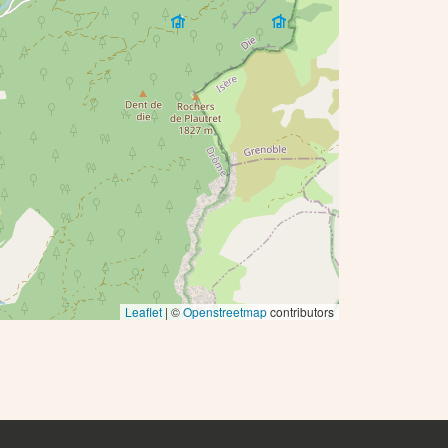
Leaflet
| ©
Openstreetmap
contributors