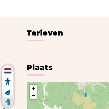
Tarieven
Plaats
+
−