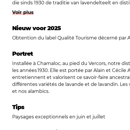
die sinds 1930 de traditie van lavendelteelt en distil
Voir plus
Onze belangrijkste activiteiten zijn:
* Teelt van lavendel en lavandin: We telen verschi
ongeveer dertig hectare, waarbij we het hele proc
Nieuw voor 2025
* Traditionele distillatie: Onze distilleerderij in Ch
Obtention du label Qualité Tourisme décerné par A
oliën op traditionele wijze te extraheren.
* Naast lavendel houden we schapen, paarden en eze
Portret
onze boerderij.
Installée à Chamaloc, au pied du Vercors, notre disti
Aangeboden producten en diensten:
les années 1930. Elle est portée par Alain et Cécil
* Winkel op de boerderij en online: We verkopen on
entretiennent et valorisent ce savoir-faire ancestral
distilleerderij, evenals verschillende bijproducten 
différentes variétés de lavande et de lavandin. Les
diffusors, geurzakjes, en voor fijnproevers, chocola
et nos alambics.
* Rondleidingen: Van april tot oktober bieden we
lavendel wordt gekweekt, geoogst en gedistilleerd
* Workshops en zomeractiviteiten: We bieden tradi
Tips
organiseren ook wandelingen door de lavendelve
Paysages exceptionnels en juin et juillet
ervaring te verbeteren.
Kom en deel onze passie voor lavendel en ontdek