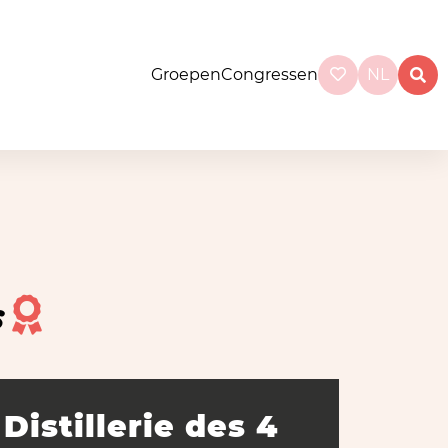
Groepen
Congressen
NL
s
Distillerie des 4