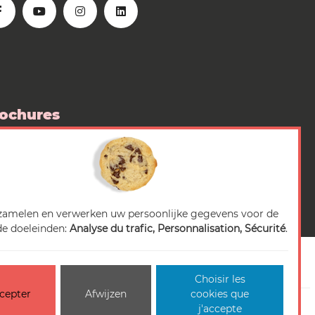
ochures
 boutique
diarubriek
zamelen en verwerken uw persoonlijke gegevens voor de
e doeleinden:
Analyse du trafic, Personnalisation, Sécurité
.
Choisir les
cepter
Afwijzen
cookies que
cessibilité : non-conforme
Beheer van cookies
j'accepte