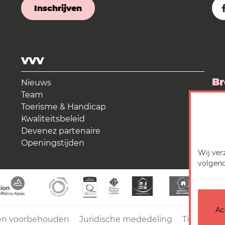
Inschrijven
VVV
Br
Nieuws
Team
La
Toerisme & Handicap
Kwaliteitsbeleid
Me
Devenez partenaire
Openingstijden
Wij ver
volgend
Ac
ten voorbehouden
Juridische mededeling
Titels
Ac