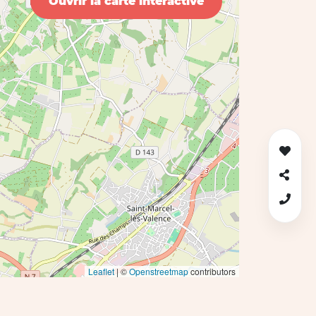
Ouvrir la carte interactive
Leaflet
| ©
Openstreetmap
contributors