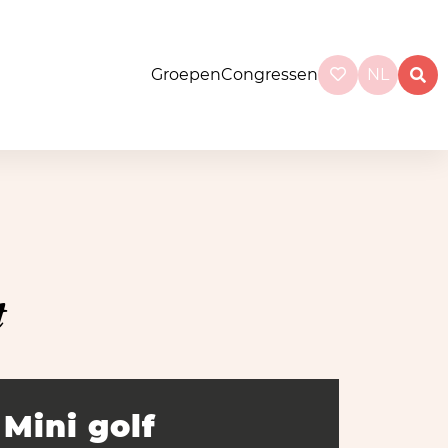
Groepen
Congressen
NL
t
Mini golf