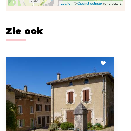
Leaflet
| ©
Openstreetmap
contributors
Zie ook