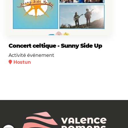
Concert celtique - Sunny Side Up
Activité événement
Hostun