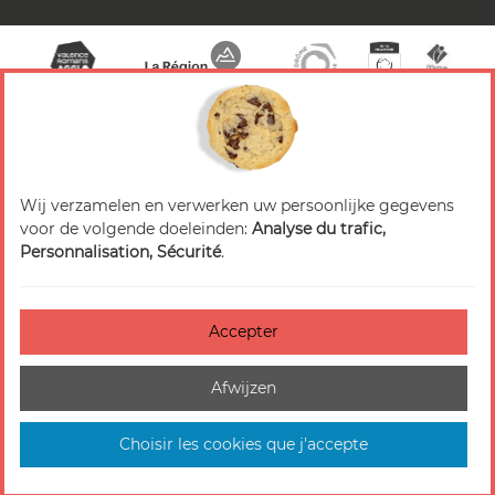
Wij verzamelen en verwerken uw persoonlijke gegevens
© 2026 Valence Romans Tourisme — Alle rechten
voor de volgende doeleinden:
Analyse du trafic,
voorbehouden
Personnalisation, Sécurité
.
Juridische mededeling
Titels
Accepter
Accessibilité : non-conforme
Afwijzen
Beheer van cookies
Plattegrond van de site
Choisir les cookies que j'accepte
In Frankrijk gemaakt door