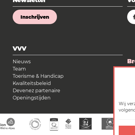
Newsletter
Vo
Inschrijven
VVV
Br
Nieuws
Team
La
Toerisme & Handicap
Kwaliteitsbeleid
Me
Devenez partenaire
Openingstijden
Wij ver
volgend