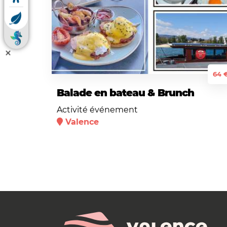
64 
Balade en bateau & Brunch
Activité événement
Valence