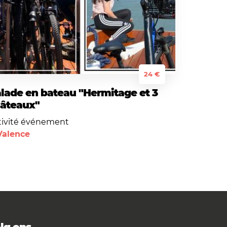
24 €
lade en bateau "Hermitage et 3
âteaux"
tivité événement
Valence