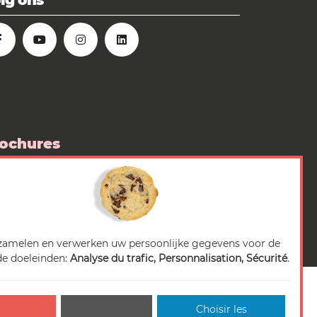
lg ons
ochures
 boutique
diarubriek
zamelen en verwerken uw persoonlijke gegevens voor de
e doeleinden:
Analyse du trafic, Personnalisation, Sécurité
.
Choisir les