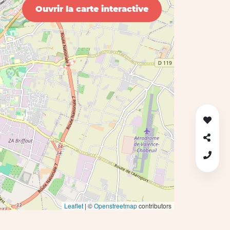
Ouvrir la carte interactive
Leaflet
| ©
Openstreetmap
contributors