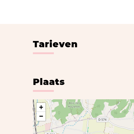
Tarieven
Plaats
+
−