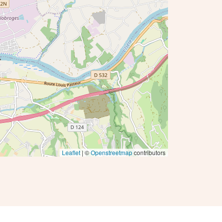
Leaflet
| ©
Openstreetmap
contributors