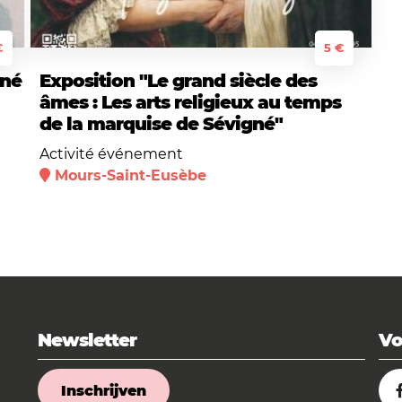
€
5 €
gné
Exposition "Le grand siècle des
âmes : Les arts religieux au temps
de la marquise de Sévigné"
Activité événement
Mours-Saint-Eusèbe
Newsletter
Vo
Inschrijven