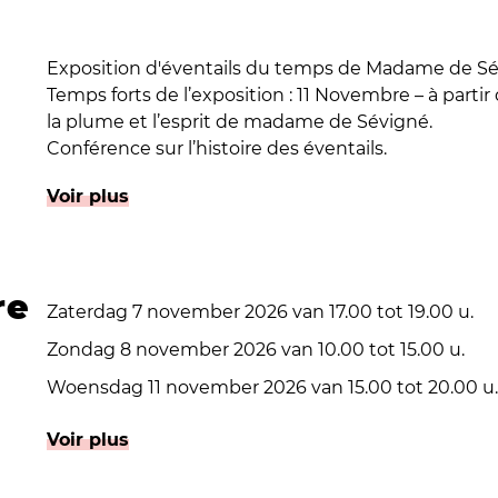
Exposition d'éventails du temps de Madame de Sé
Temps forts de l’exposition : 11 Novembre – à partir d
la plume et l’esprit de madame de Sévigné.
Conférence sur l’histoire des éventails.
Plongez dans l’univers raffiné du XVIIᵉ siècle à trav
Voir plus
par un collectionneur passionné et mis en lumière p
Découvrez l’histoire et la symbolique des éventail
fabrication, et laissez-vous transporter par la lec
re
Sévigné, reflet d’une époque où l’art et la mode s
Zaterdag 7 november 2026 van 17.00 tot 19.00 u.
Cette rencontre est réalisée grâce à la collaboratio
Zondag 8 november 2026 van 10.00 tot 15.00 u.
"Sauvegarde du patrimoine romanais et péageois" et
Woensdag 11 november 2026 van 15.00 tot 20.00 u.
Clérieu" qui célèbrent le patrimoine et l’artisanat d’
Donderdag 12 tot en met zondag 15 november 2026 
Voir plus