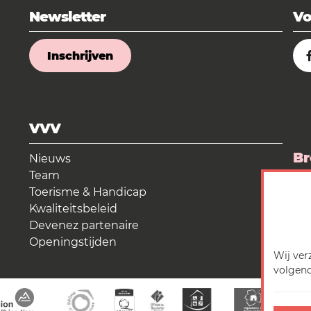
Newsletter
Vo
Inschrijven
VVV
Br
Nieuws
Team
La
Toerisme & Handicap
Kwaliteitsbeleid
Me
Devenez partenaire
Openingstijden
Wij ver
volgend