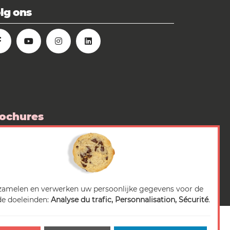
lg ons
ochures
 boutique
diarubriek
zamelen en verwerken uw persoonlijke gegevens voor de
e doeleinden:
Analyse du trafic, Personnalisation, Sécurité
.