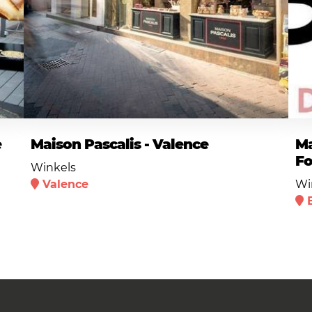
e
Maison Pascalis - Valence
Ma
F
Winkels
Valence
Wi