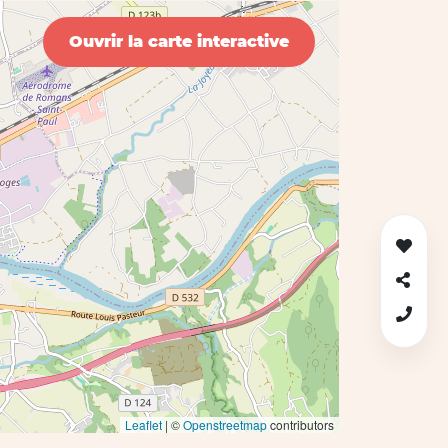
Ouvrir la carte interactive
Leaflet
| ©
Openstreetmap
contributors