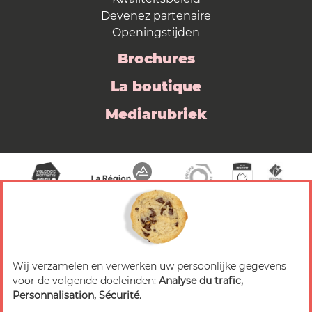
Devenez partenaire
Openingstijden
Brochures
La boutique
Mediarubriek
Wij verzamelen en verwerken uw persoonlijke gegevens
© 2026 Valence Romans Tourisme — Alle rechten
voor de volgende doeleinden:
Analyse du trafic,
voorbehouden
Personnalisation, Sécurité
.
Juridische mededeling