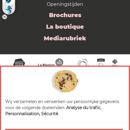
Openingstijden
Brochures
La boutique
Mediarubriek
Wij verzamelen en verwerken uw persoonlijke gegevens
© 2026 Valence Romans Tourisme — Alle rechten
voor de volgende doeleinden:
Analyse du trafic,
voorbehouden
Personnalisation, Sécurité
.
Juridische mededeling
Titels