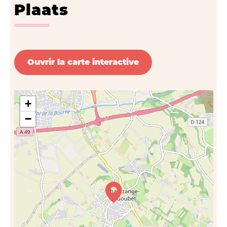
Plaats
Ouvrir la carte interactive
+
−