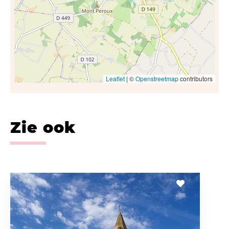
Leaflet
| ©
Openstreetmap
contributors
Zie ook