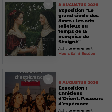
8 AUGUSTUS 2026
Exposition "Le
grand siècle des
âmes : Les arts
religieux au
temps de la
marquise de
Sévigné"
Activité événement
Mours-Saint-Eusèbe
8 AUGUSTUS 2026
Exposition :
Chrétiens
d'Orient, Passeurs
d'espérance
Activité événement