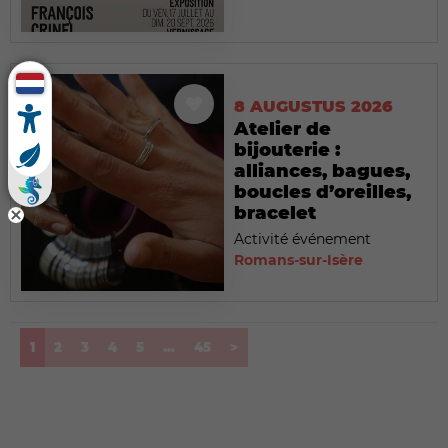
8 AUGUSTUS 2026
Atelier de
bijouterie :
alliances, bagues,
boucles d’oreilles,
bracelet
Activité événement
Romans-sur-Isère
(current)
1
2
3
4
5
...
45
>