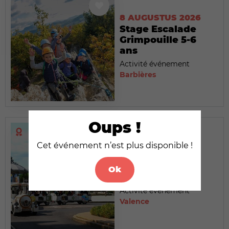
8 AUGUSTUS 2026
Stage Escalade
Grimpouille 5-6
ans
Activité événement
Barbières
Oups !
Cet événement n’est plus disponible !
8 AUGUSTUS 2026
Le Petit Train
Ok
touristique
Activité événement
Valence