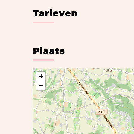
Tarieven
Plaats
+
−