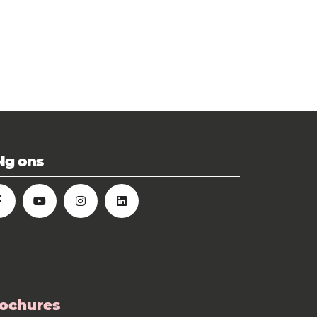
lg ons
ochures