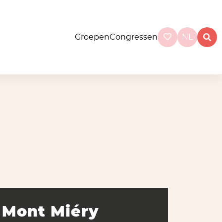
Groepen
Congressen
NL
Mont Miéry