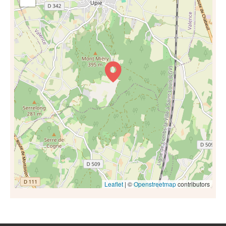
Leaflet
| ©
Openstreetmap
contributors