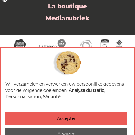
La boutique
Mediarubriek
Wij verzamelen en verwerken uw persoonlijke gegevens
© 2026 Valence Romans Tourisme — Alle rechten
voor de volgende doeleinden:
Analyse du trafic,
voorbehouden
Personnalisation, Sécurité
.
Juridische mededeling
Titels
Accepter
Accessibilité : non-conforme
Afwijzen
Beheer van cookies