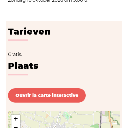
Zondag 18 oktober 2026 om 9.00 u.
Tarieven
Gratis.
Plaats
Ouvrir la carte interactive
+
−