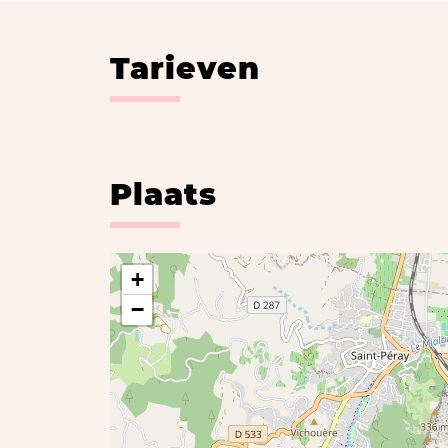
Tarieven
Plaats
+
−