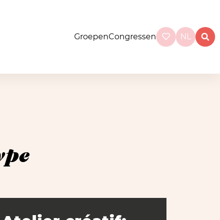
Groepen
Congressen
NL
ype