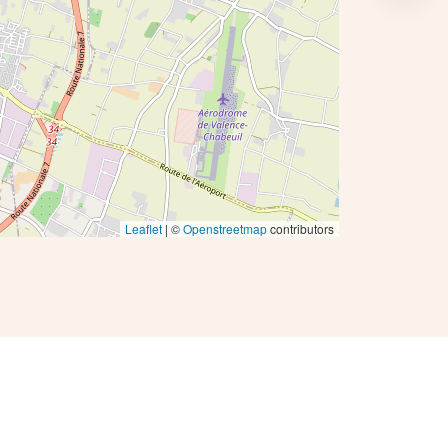
Leaflet
| ©
Openstreetmap
contributors