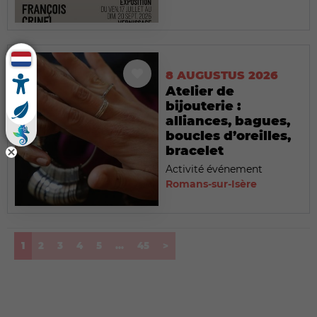
8 AUGUSTUS 2026
Atelier de
bijouterie :
alliances, bagues,
boucles d’oreilles,
bracelet
Activité événement
Romans-sur-Isère
(current)
1
2
3
4
5
...
45
>