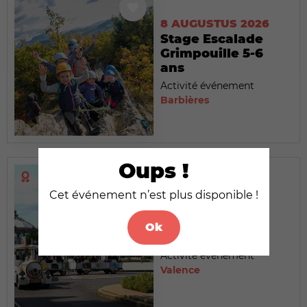
8 AUGUSTUS 2026
Stage Escalade
Grimpouille 5-6
ans
Activité événement
Barbières
Oups !
Cet événement n’est plus disponible !
8 AUGUSTUS 2026
Le Petit Train
Ok
touristique
Activité événement
Valence