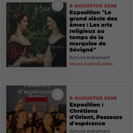
8 AUGUSTUS 2026
Exposition "Le
grand siècle des
âmes : Les arts
religieux au
temps de la
marquise de
Sévigné"
Activité événement
Mours-Saint-Eusèbe
8 AUGUSTUS 2026
Exposition :
Chrétiens
d'Orient, Passeurs
d'espérance
Activité événement