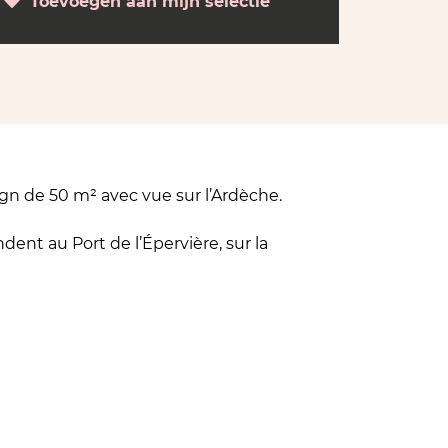
Toevoegen aan mijn selectie
n de 50 m² avec vue sur l’Ardèche.
ent au Port de l’Épervière, sur la
 ce HouseBoat neuf de 50m2 vous invite à
 moments uniques et créer de précieux
k end romantique, lune de miel,