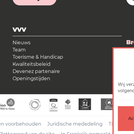
VVV
Br
Nieuws
Team
La
Toerisme & Handicap
Kwaliteitsbeleid
Me
Devenez partenaire
Openingstijden
Wij ver
volgend
Ac
ten voorbehouden
Juridische mededeling
Titels
Ac