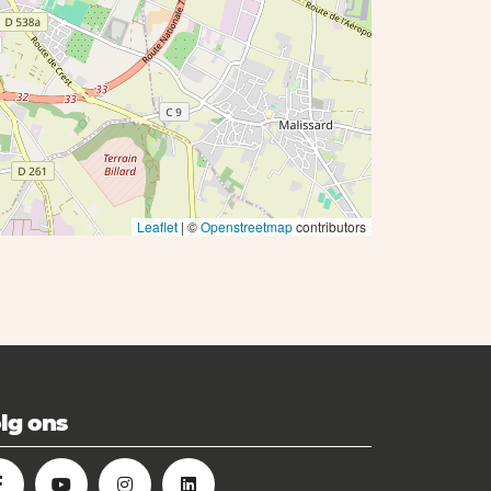
Leaflet
| ©
Openstreetmap
contributors
lg ons