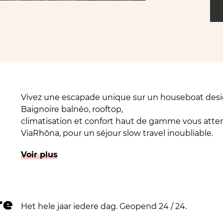
Vivez une escapade unique sur un houseboat desig
Baignoire balnéo, rooftop,
climatisation et confort haut de gamme vous attend
ViaRhôna, pour un séjour slow travel inoubliable.
Amarré au coeur du port de l'Epervière à Valence,
Voir plus
vivre une expérience unique entre ciel et eau.
" BIENVENUE À BORD DU BLOOM BOAT #
re
Het hele jaar iedere dag. Geopend 24 / 24.
Notre logement est l’endroit idéal pour vivre des
souvenirs : anniversaire, demande en mariage, wee