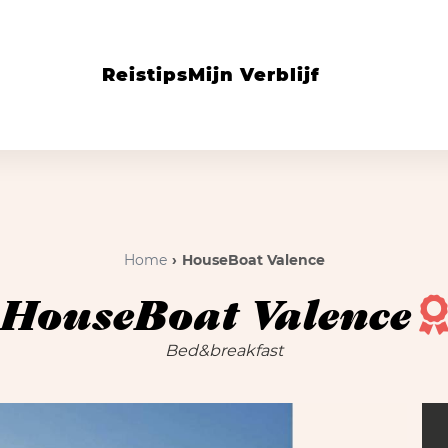
Reistips
Mijn Verblijf
Home
HouseBoat Valence
HouseBoat Valence
Bed&breakfast