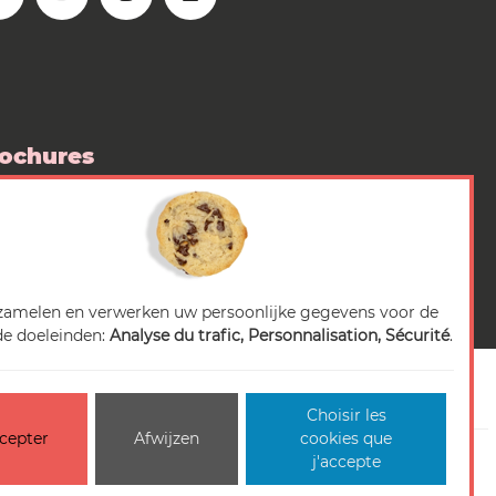
ochures
 boutique
diarubriek
zamelen en verwerken uw persoonlijke gegevens voor de
e doeleinden:
Analyse du trafic, Personnalisation, Sécurité
.
Choisir les
cepter
Afwijzen
cookies que
cessibilité : non-conforme
Beheer van cookies
j'accepte