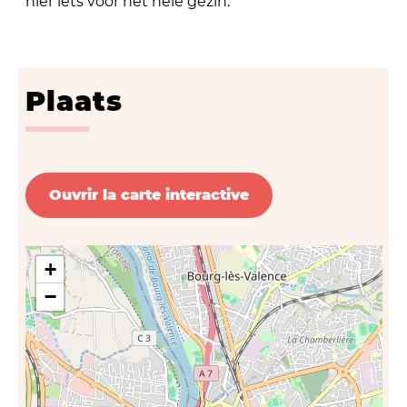
hier iets voor het hele gezin.
Plaats
Ouvrir la carte interactive
+
−