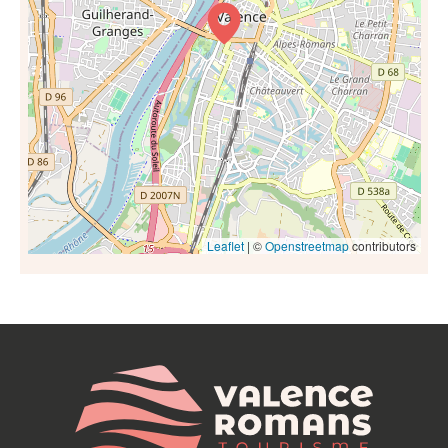
Leaflet
| ©
Openstreetmap
contributors