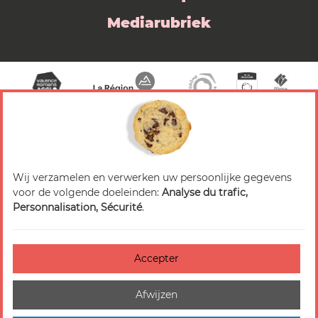
Mediarubriek
Wij verzamelen en verwerken uw persoonlijke gegevens
© 2026 Valence Romans Tourisme — Alle rechten
voor de volgende doeleinden:
Analyse du trafic,
voorbehouden
Personnalisation, Sécurité
.
Juridische mededeling
Titels
Accepter
Accessibilité : non-conforme
Afwijzen
Beheer van cookies