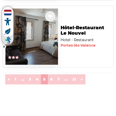
Hôtel-Restaurant
Le Nouvel
Hotel - Restaurant
Portes-lès-Valence
(current)
<
1
...
3
4
5
6
7
...
21
>