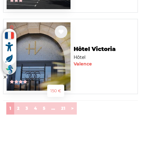
Hôtel Victoria
Hôtel
Valence
150 €
(current)
1
2
3
4
5
...
21
>