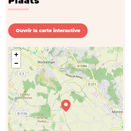
Plaats
Ouvrir la carte interactive
+
−