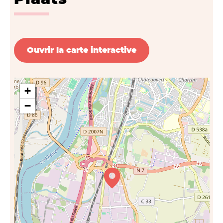
Ouvrir la carte interactive
+
−