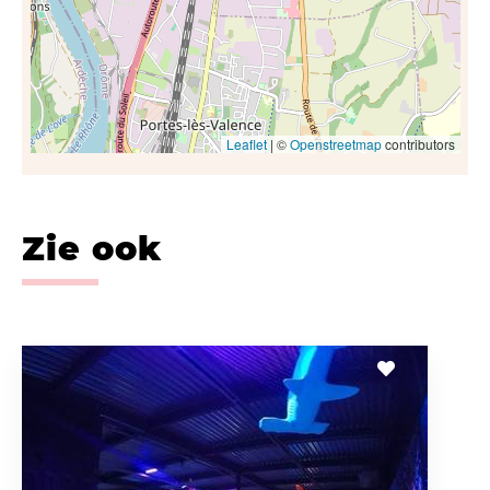
Leaflet
| ©
Openstreetmap
contributors
Zie ook