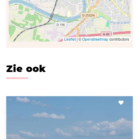
Leaflet
| ©
Openstreetmap
contributors
Zie ook