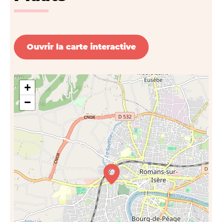
Ouvrir la carte interactive
+
−