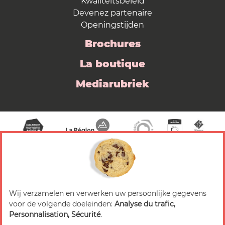
Kwaliteitsbeleid
Devenez partenaire
Openingstijden
Brochures
La boutique
Mediarubriek
Wij verzamelen en verwerken uw persoonlijke gegevens
© 2026 Valence Romans Tourisme — Alle rechten
voor de volgende doeleinden:
Analyse du trafic,
voorbehouden
Personnalisation, Sécurité
.
Juridische mededeling