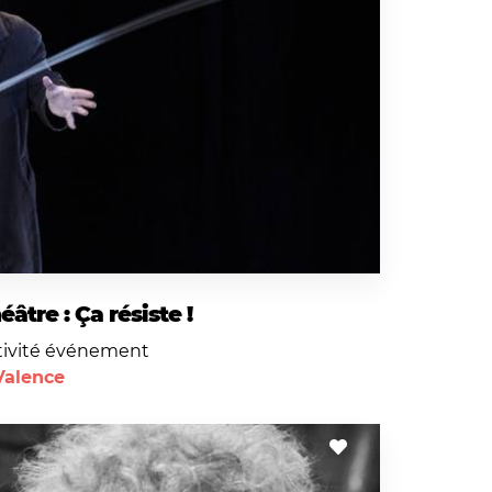
éâtre : Ça résiste !
tivité événement
Valence