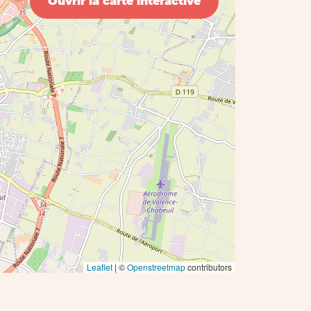
Ouvrir la carte interactive
Leaflet
| ©
Openstreetmap
contributors