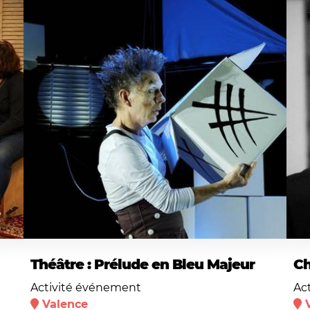
Théâtre : Prélude en Bleu Majeur
Ch
Activité événement
Ac
Valence