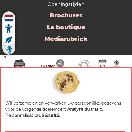
Openingstijden
Brochures
La boutique
Mediarubriek
Wij verzamelen en verwerken uw persoonlijke gegevens
© 2026 Valence Romans Tourisme — Alle rechten
voor de volgende doeleinden:
Analyse du trafic,
voorbehouden
Personnalisation, Sécurité
.
Juridische mededeling
Titels