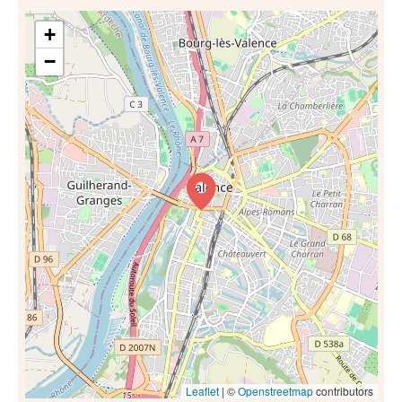
+
−
Leaflet
| ©
Openstreetmap
contributors