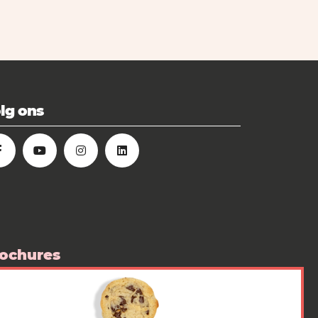
lg ons
ochures
 boutique
diarubriek