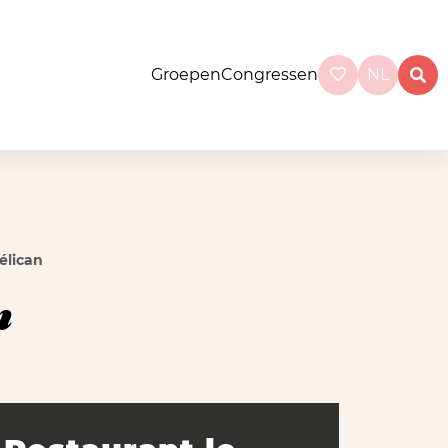
Groepen
Congressen
NL
élican
n