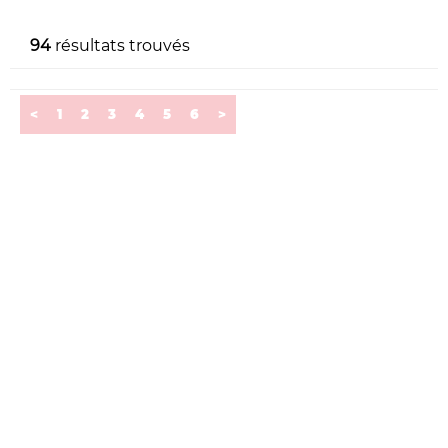
94
résultats trouvés
<
1
2
3
4
5
6
>