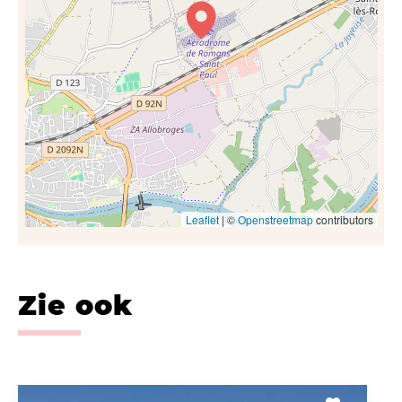
Leaflet
| ©
Openstreetmap
contributors
Zie ook