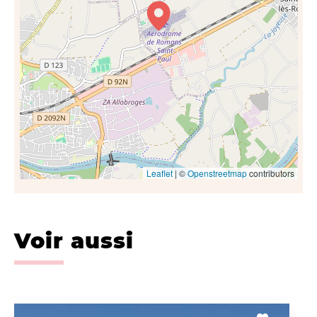
Leaflet
| ©
Openstreetmap
contributors
Voir aussi