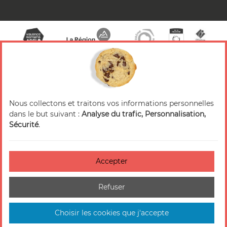
Nous collectons et traitons vos informations personnelles
© 2026 Valence Romans Tourisme — Tous droits
dans le but suivant :
Analyse du trafic, Personnalisation,
réservés
Sécurité
.
Mentions légales
Crédits
Accepter
Accessibilité : non-conforme
Refuser
Gestion des cookies
Plan du site
Choisir les cookies que j'accepte
Fait en France par