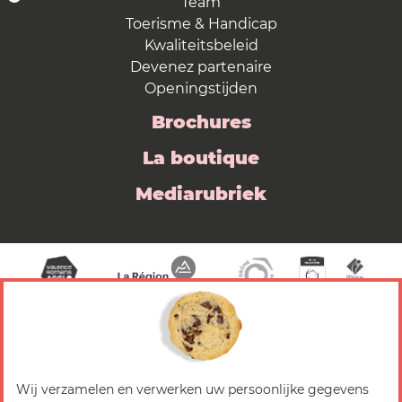
Team
Toerisme & Handicap
Kwaliteitsbeleid
Devenez partenaire
Openingstijden
Brochures
La boutique
Mediarubriek
Wij verzamelen en verwerken uw persoonlijke gegevens
© 2026 Valence Romans Tourisme — Alle rechten