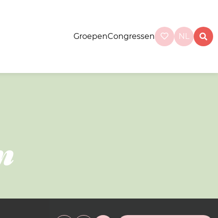
Groepen
Congressen
NL
n