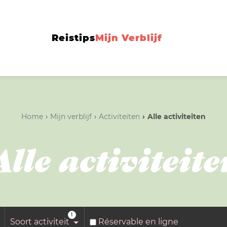
Reistips
Mijn Verblijf
Home
Mijn verblijf
Activiteiten
Alle activiteiten
Alle activiteite
1
Soort activiteit
Réservable en ligne