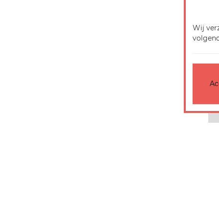
Wij ver
volgend
Ac