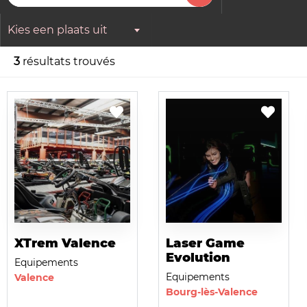
Kies een plaats uit
3
résultats trouvés
XTrem Valence
Laser Game
Evolution
Equipements
Equipements
Valence
Bourg-lès-Valence