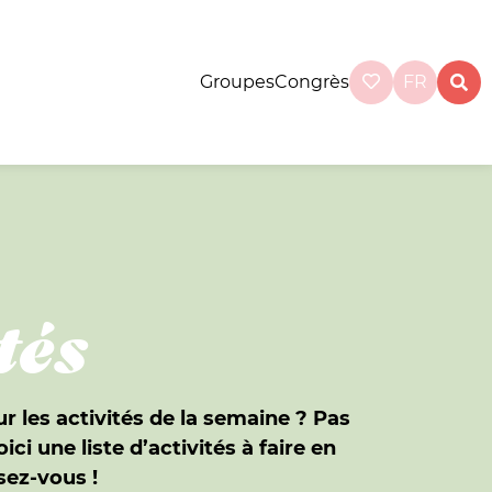
Groupes
Congrès
FR
tés
r les activités de la semaine ? Pas
ci une liste d’activités à faire en
sez-vous !