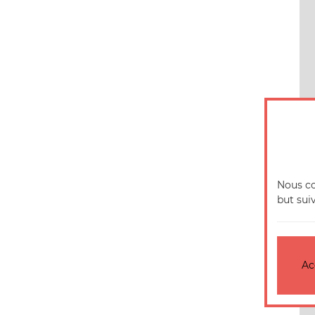
Nous co
but sui
Ac