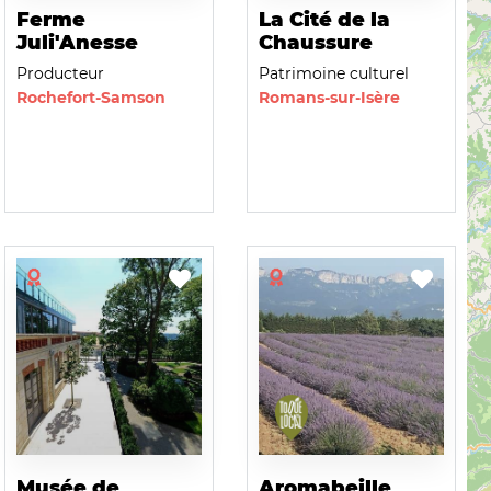
Ferme
La Cité de la
Juli'Anesse
Chaussure
Producteur
Patrimoine culturel
Rochefort-Samson
Romans-sur-Isère
Musée de
Aromabeille