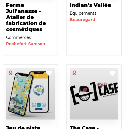
Ferme
Indian's Vallée
Juli'anesse -
Equipements
Atelier de
Beauregard
fabrication de
cosmétiques
Commerces
Rochefort-Samson
Jeu de piste
The Case -