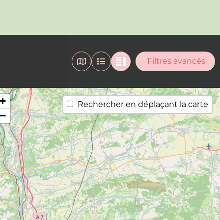
Filtres avancés
+
Rechercher en déplaçant la carte
−