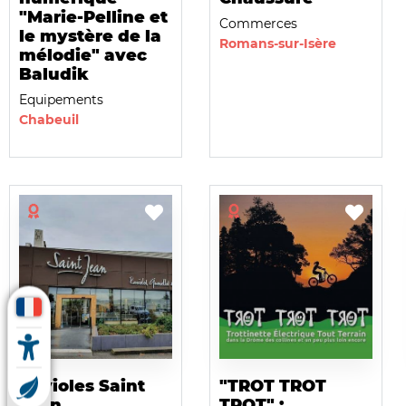
"Marie-Pelline et
Commerces
le mystère de la
Romans-sur-Isère
mélodie" avec
Baludik
Equipements
Chabeuil
Ravioles Saint
"TROT TROT
Jean
TROT" :