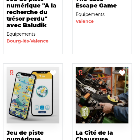
numérique "A la
Escape Game
recherche du
Equipements
trésor perdu"
Valence
avec Baludik
Equipements
Bourg-lès-Valence
Jeu de piste
La Cité de la
numérique
Chaussure