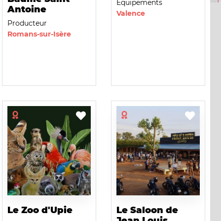
Equipements
Antoine
Valence
Producteur
Romans-sur-Isère
Le Zoo d'Upie
Le Saloon de
Jean Louis