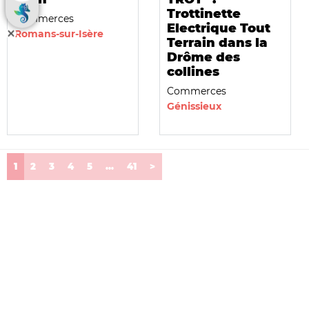
Trottinette
Commerces
Electrique Tout
Romans-sur-Isère
Terrain dans la
Drôme des
collines
Commerces
Génissieux
(current)
1
2
3
4
5
...
41
>