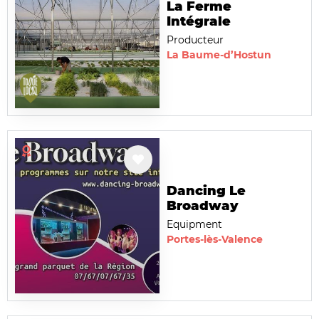
La Ferme
Intégrale
Producteur
La Baume-d’Hostun
Dancing Le
Broadway
Equipment
Portes-lès-Valence