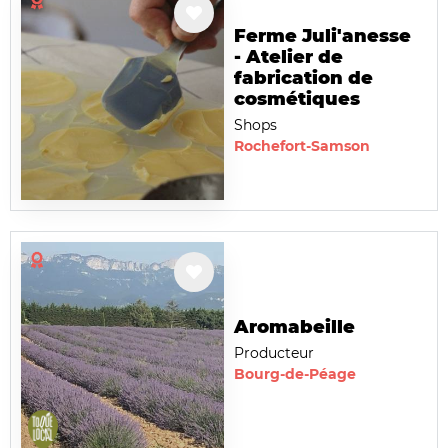
Ferme Juli'anesse
- Atelier de
fabrication de
cosmétiques
Shops
Rochefort-Samson
Aromabeille
Producteur
Bourg-de-Péage