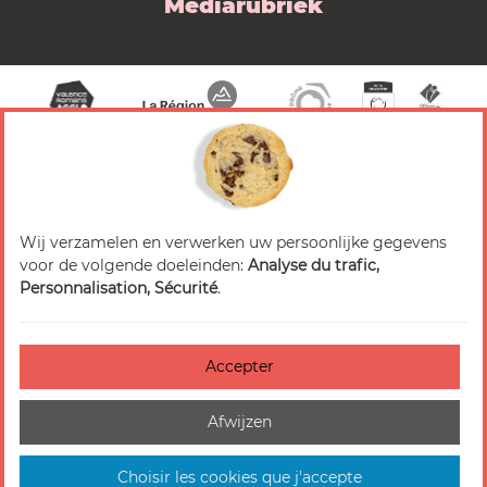
Mediarubriek
Wij verzamelen en verwerken uw persoonlijke gegevens
© 2026 Valence Romans Tourisme — Alle rechten
voor de volgende doeleinden:
Analyse du trafic,
voorbehouden
Personnalisation, Sécurité
.
Juridische mededeling
Titels
Accepter
Accessibilité : non-conforme
Afwijzen
Beheer van cookies
Plattegrond van de site
Choisir les cookies que j'accepte