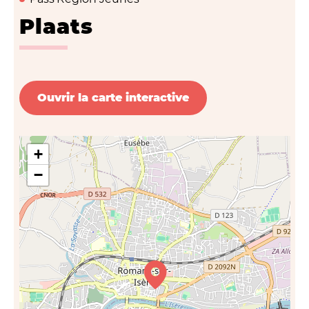
Plaats
Ouvrir la carte interactive
+
−