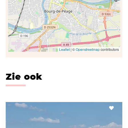
Leaflet
| ©
Openstreetmap
contributors
Zie ook