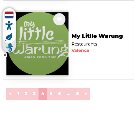
My Litlle Warung
Restaurants
Valence
(current)
<
1
2
3
4
5
6
...
8
>