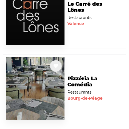
Le Carré des
Lônes
Restaurants
Valence
Pizzéria La
Comédia
Restaurants
Bourg-de-Péage