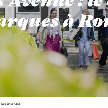
Avenue : le 
rques à R
ues Avenue