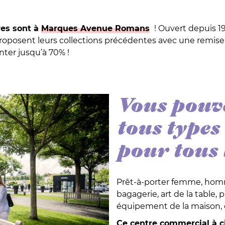
res sont à
Marques Avenue Romans
! Ouvert depuis 1
roposent leurs collections précédentes avec une remise
ter jusqu’à 70% !
Vous pouv
tous types 
pour tous l
Prêt-à-porter femme, homme
bagagerie, art de la table, 
équipement de la maison,
Ce centre commercial à ci