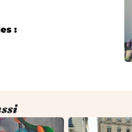
es :
ssi