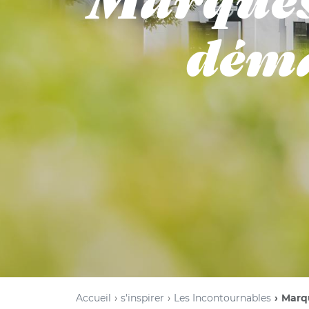
Marques 
déma
Accueil
s'inspirer
Les Incontournables
Marq