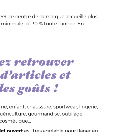
999, ce centre de démarque accueille plus
 minimale de 30 % toute l'année. En
ez retrouver
d’articles et
es goûts !
, enfant, chaussure, sportwear, lingerie,
puériculture, gourmandise, outillage,
 cosmétique…
el ouvert
est très agréable pour flâner en