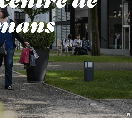
centre de
omans