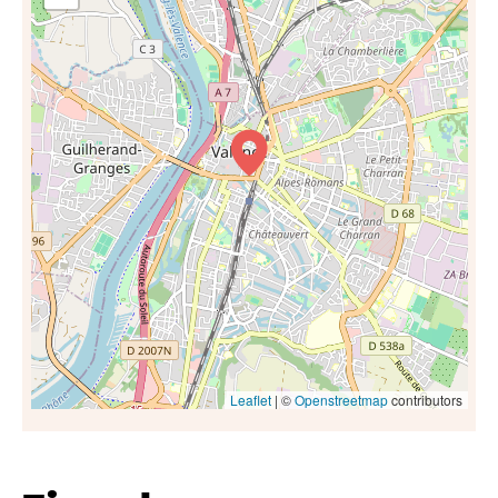
Leaflet
| ©
Openstreetmap
contributors