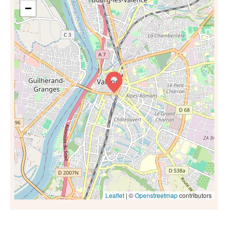
−
Leaflet
| ©
Openstreetmap
contributors