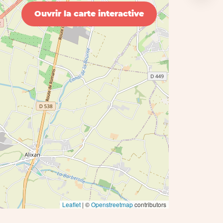
Ouvrir la carte interactive
Leaflet
| ©
Openstreetmap
contributors