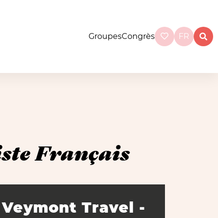
Groupes
Congrès
FR
ste Français
Veymont Travel -