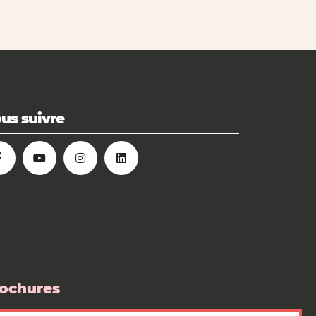
us suivre
ochures