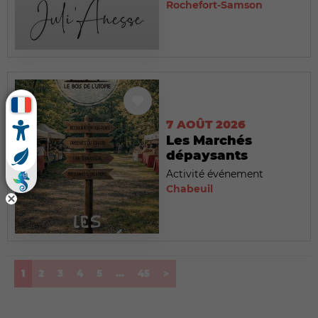
Rochefort-Samson
7 AOÛT 2026
Les Marchés
dépaysants
Activité événement
Chabeuil
(current)
1
2
3
4
5
...
45
>