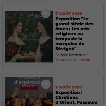
7 AOÛT 2026
Exposition "Le
grand siècle des
âmes : Les arts
religieux au
temps de la
marquise de
Sévigné"
Activité événement
Mours-Saint-Eusèbe
7 AOÛT 2026
Exposition :
Chrétiens
d'Orient, Passeurs