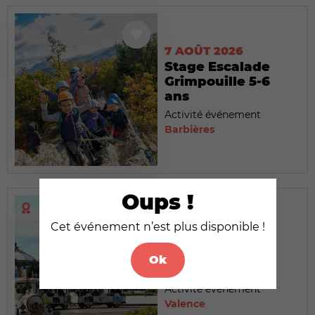
7 AOÛT 2026
Stage Escalade
Grimpouille 5-6
ans
Activité événement
Barbières
Oups !
Cet événement n’est plus disponible !
7 AOÛT 2026
Le Petit Train
Ok
touristique
Activité événement
Valence