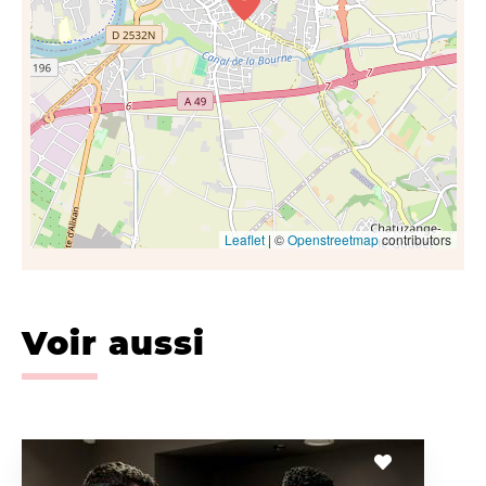
Leaflet
| ©
Openstreetmap
contributors
Voir aussi