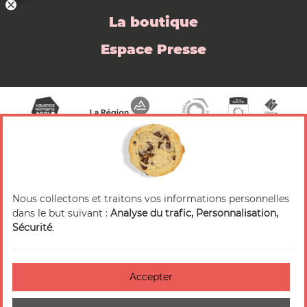
La boutique
Espace Presse
Nous collectons et traitons vos informations personnelles
© 2026 Valence Romans Tourisme — Tous droits
dans le but suivant :
Analyse du trafic, Personnalisation,
réservés
Sécurité
.
Mentions légales
Crédits
Accepter
Accessibilité : non-conforme