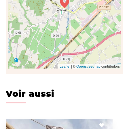
Leaflet
| ©
Openstreetmap
contributors
Voir aussi