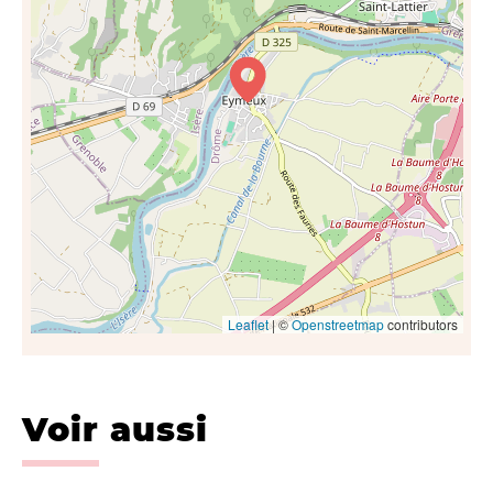
Leaflet
| ©
Openstreetmap
contributors
Voir aussi