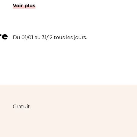
Jacques dispose d’une heure avant de devoir sonner
Voir plus
en retard !
re
Du 01/01 au 31/12 tous les jours.
Gratuit.