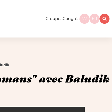
Groupes
Congrès
FR
ludik
omans" avec Baludik