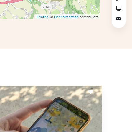
Leaflet
| ©
Openstreetmap
contributors