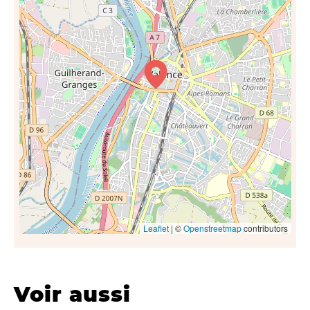
Leaflet
| ©
Openstreetmap
contributors
Voir aussi