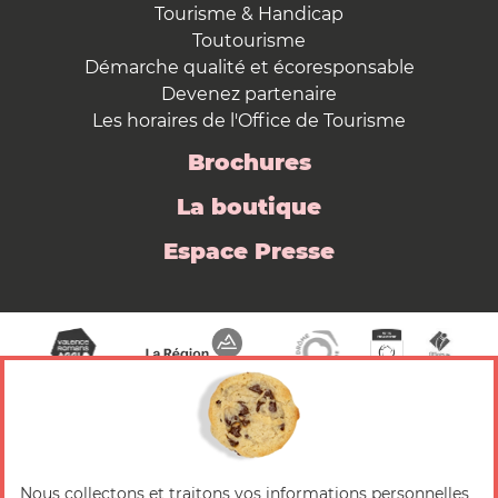
Tourisme & Handicap
Toutourisme
Démarche qualité et écoresponsable
Devenez partenaire
Les horaires de l'Office de Tourisme
Brochures
La boutique
Espace Presse
Nous collectons et traitons vos informations personnelles
© 2026 Valence Romans Tourisme — Tous droits