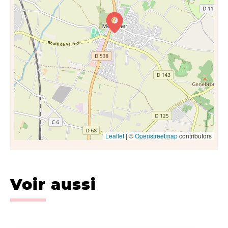
Leaflet
| ©
Openstreetmap
contributors
Voir aussi