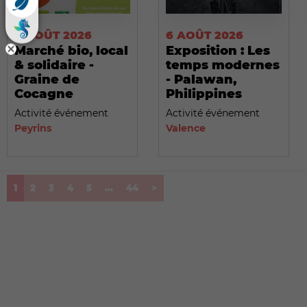
6 AOÛT 2026
6 AOÛT 2026
Marché bio, local
Exposition : Les
& solidaire -
temps modernes
Graine de
- Palawan,
Cocagne
Philippines
Activité événement
Activité événement
Peyrins
Valence
(current)
1
2
3
4
5
...
44
>