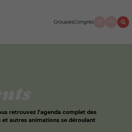
Groupes
Congrès
FR
nts
ous retrouvez l’agenda complet des
s et autres animations se déroulant
.