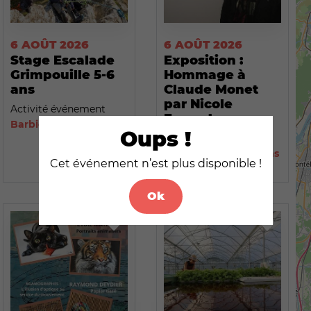
6 AOÛT 2026
6 AOÛT 2026
Stage Escalade
Exposition :
Grimpouille 5-6
Hommage à
ans
Claude Monet
par Nicole
Activité événement
Eynard
Barbières
Oups !
Activité événement
Saint-Paul-lès-Romans
Cet événement n’est plus disponible !
Ok