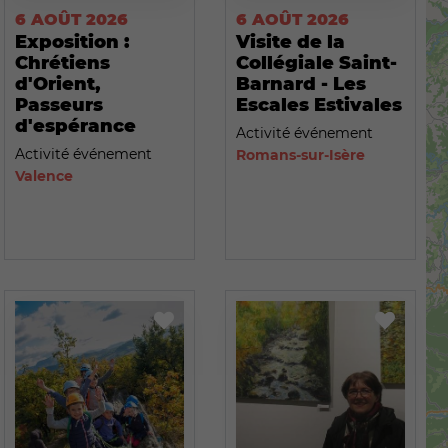
6 AOÛT 2026
6 AOÛT 2026
Exposition :
Visite de la
Chrétiens
Collégiale Saint-
d'Orient,
Barnard - Les
Passeurs
Escales Estivales
d'espérance
Activité événement
Activité événement
Romans-sur-Isère
Valence