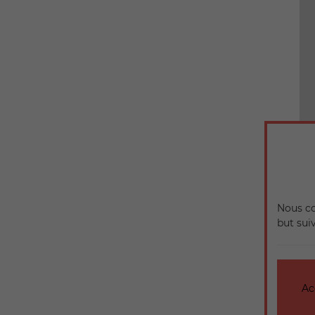
Nous co
but sui
Ac