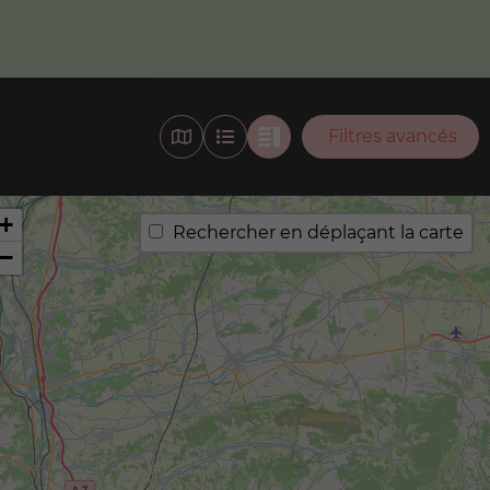
Filtres avancés
+
Rechercher en déplaçant la carte
−