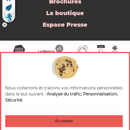
Brochures
La boutique
Espace Presse
Nous collectons et traitons vos informations personnelles
© 2026 Valence Romans Tourisme — Tous droits
dans le but suivant :
Analyse du trafic, Personnalisation,
réservés
Sécurité
.
Mentions légales
Crédits
Accepter
Accessibilité : non-conforme