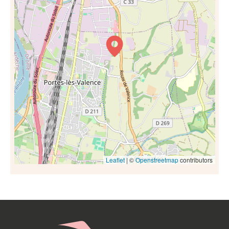
Leaflet
| ©
Openstreetmap
contributors