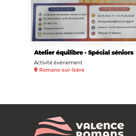
Atelier équilibre - Spécial séniors
Activité événement
Romans-sur-Isère