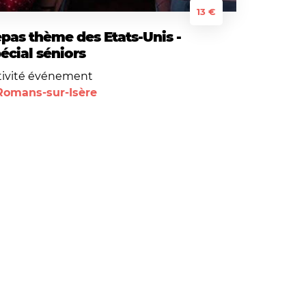
13 €
pas thème des Etats-Unis -
écial séniors
tivité événement
Romans-sur-Isère