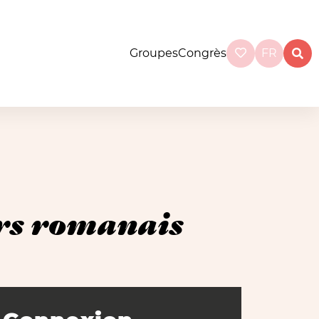
Groupes
Congrès
FR
rs romanais