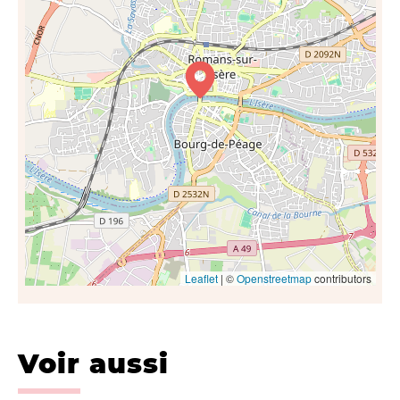
Leaflet
| ©
Openstreetmap
contributors
Voir aussi