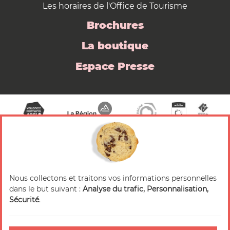
Les horaires de l'Office de Tourisme
Brochures
La boutique
Espace Presse
Nous collectons et traitons vos informations personnelles
© 2026 Valence Romans Tourisme — Tous droits
dans le but suivant :
Analyse du trafic, Personnalisation,
réservés
Sécurité
.
Mentions légales
Crédits