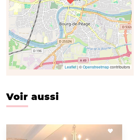
Leaflet
| ©
Openstreetmap
contributors
Voir aussi